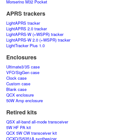
Morserino M32 Pocket
APRS trackers
LightAPRS tracker
LightAPRS 2.0 tracker
LightAPRS-W (+WSPR) tracker
LightAPRS-W 2.0 (+WSPR) tracker
LightTracker Plus 1.0
Enclosures
Ultimate3/3S case
VFO/SigGen case
Clock case
Custom case
Blank case
QCX enclosure
50W Amp enclosure
Retired kits
QSX all-band all-mode transceiver
5W HF PA kit
QCX 5W CW transceiver kit
OCXO/Si5351A synthesizer