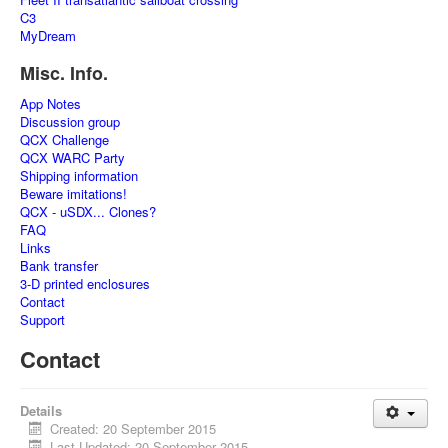
C3
MyDream
Misc. Info.
App Notes
Discussion group
QCX Challenge
QCX WARC Party
Shipping information
Beware imitations!
QCX - uSDX... Clones?
FAQ
Links
Bank transfer
3-D printed enclosures
Contact
Support
Contact
Details
Created: 20 September 2015
Last Updated: 20 September 2015