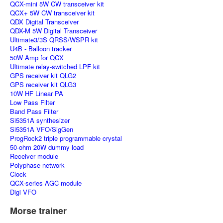
QCX-mini 5W CW transceiver kit
QCX+ 5W CW transceiver kit
QDX Digital Transceiver
QDX-M 5W Digital Transceiver
Ultimate3/3S QRSS/WSPR kit
U4B - Balloon tracker
50W Amp for QCX
Ultimate relay-switched LPF kit
GPS receiver kit QLG2
GPS receiver kit QLG3
10W HF Linear PA
Low Pass Filter
Band Pass Filter
Si5351A synthesizer
Si5351A VFO/SigGen
ProgRock2 triple programmable crystal
50-ohm 20W dummy load
Receiver module
Polyphase network
Clock
QCX-series AGC module
Digi VFO
Morse trainer