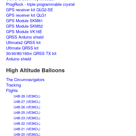
ProgRock - triple programmable crystal
GPS receiver kit QLG2-SE
GPS receiver kit QLG1
GPS Module SKM61
GPS Module SKM52
GPS Module VK16E
QRSS Arduino shield
Ultimate2 QRSS kit
Ultimate QRSS kit
30/40/80/160m QRSS TX kit
Arduino shield
High Altitude Balloons
The Circumnavigators
Tracking
Flights
U4B-28 (VE3KCL)
U4B-27 (VE3KCL)
U4B-26 (VE3KCL)
U4B-25 (VE3KCL)
U4B-23 (VE3KCL)
U4B-22 (VE3KCL)
U4B-21 (VE3KCL)
U4B-20 (VE3KCL)