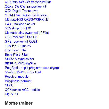
QCX-mini 5W CW transceiver kit
QCX+ 5W CW transceiver kit
QDX Digital Transceiver
QDX-M 5W Digital Transceiver
Ultimate3/3S QRSS/WSPR kit
U4B - Balloon tracker
50W Amp for QCX
Ultimate relay-switched LPF kit
GPS receiver kit QLG2
GPS receiver kit QLG3
10W HF Linear PA
Low Pass Filter
Band Pass Filter
Si5351A synthesizer
Si5351A VFO/SigGen
ProgRock2 triple programmable crystal
50-ohm 20W dummy load
Receiver module
Polyphase network
Clock
QCX-series AGC module
Digi VFO
Morse trainer