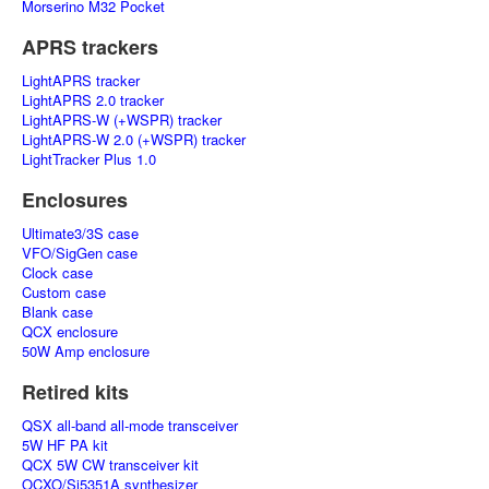
Morserino M32 Pocket
APRS trackers
LightAPRS tracker
LightAPRS 2.0 tracker
LightAPRS-W (+WSPR) tracker
LightAPRS-W 2.0 (+WSPR) tracker
LightTracker Plus 1.0
Enclosures
Ultimate3/3S case
VFO/SigGen case
Clock case
Custom case
Blank case
QCX enclosure
50W Amp enclosure
Retired kits
QSX all-band all-mode transceiver
5W HF PA kit
QCX 5W CW transceiver kit
OCXO/Si5351A synthesizer