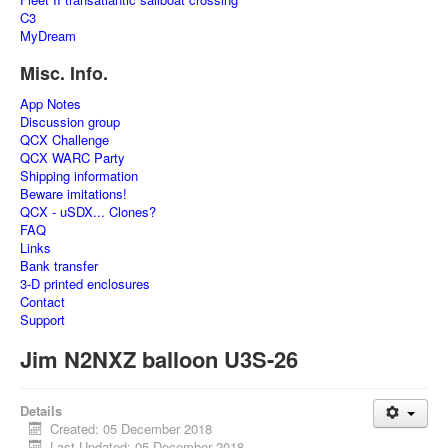
C3
MyDream
Misc. Info.
App Notes
Discussion group
QCX Challenge
QCX WARC Party
Shipping information
Beware imitations!
QCX - uSDX... Clones?
FAQ
Links
Bank transfer
3-D printed enclosures
Contact
Support
Jim N2NXZ balloon U3S-26
Details
Created: 05 December 2018
Last Updated: 05 December 2018