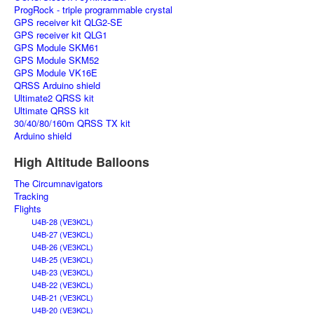
ProgRock - triple programmable crystal
GPS receiver kit QLG2-SE
GPS receiver kit QLG1
GPS Module SKM61
GPS Module SKM52
GPS Module VK16E
QRSS Arduino shield
Ultimate2 QRSS kit
Ultimate QRSS kit
30/40/80/160m QRSS TX kit
Arduino shield
High Altitude Balloons
The Circumnavigators
Tracking
Flights
U4B-28 (VE3KCL)
U4B-27 (VE3KCL)
U4B-26 (VE3KCL)
U4B-25 (VE3KCL)
U4B-23 (VE3KCL)
U4B-22 (VE3KCL)
U4B-21 (VE3KCL)
U4B-20 (VE3KCL)