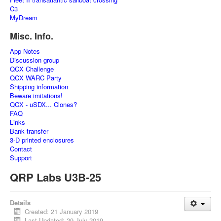
C3
MyDream
Misc. Info.
App Notes
Discussion group
QCX Challenge
QCX WARC Party
Shipping information
Beware imitations!
QCX - uSDX... Clones?
FAQ
Links
Bank transfer
3-D printed enclosures
Contact
Support
QRP Labs U3B-25
Details
Created: 21 January 2019
Last Updated: 29 July 2019