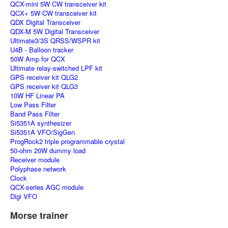
QCX-mini 5W CW transceiver kit
QCX+ 5W CW transceiver kit
QDX Digital Transceiver
QDX-M 5W Digital Transceiver
Ultimate3/3S QRSS/WSPR kit
U4B - Balloon tracker
50W Amp for QCX
Ultimate relay-switched LPF kit
GPS receiver kit QLG2
GPS receiver kit QLG3
10W HF Linear PA
Low Pass Filter
Band Pass Filter
Si5351A synthesizer
Si5351A VFO/SigGen
ProgRock2 triple programmable crystal
50-ohm 20W dummy load
Receiver module
Polyphase network
Clock
QCX-series AGC module
Digi VFO
Morse trainer