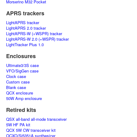
Morserino M32 Pocket
APRS trackers
LightAPRS tracker
LightAPRS 2.0 tracker
LightAPRS-W (+WSPR) tracker
LightAPRS-W 2.0 (+WSPR) tracker
LightTracker Plus 1.0
Enclosures
Ultimate3/3S case
VFO/SigGen case
Clock case
Custom case
Blank case
QCX enclosure
50W Amp enclosure
Retired kits
QSX all-band all-mode transceiver
5W HF PA kit
QCX 5W CW transceiver kit
OCXO/Si5351A synthesizer