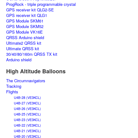
ProgRock - triple programmable crystal
GPS receiver kit QLG2-SE
GPS receiver kit QLG1
GPS Module SKM61
GPS Module SKM52
GPS Module VK16E
QRSS Arduino shield
Ultimate2 QRSS kit
Ultimate QRSS kit
30/40/80/160m QRSS TX kit
Arduino shield
High Altitude Balloons
The Circumnavigators
Tracking
Flights
U4B-28 (VE3KCL)
U4B-27 (VE3KCL)
U4B-26 (VE3KCL)
U4B-25 (VE3KCL)
U4B-23 (VE3KCL)
U4B-22 (VE3KCL)
U4B-21 (VE3KCL)
U4B-20 (VE3KCL)