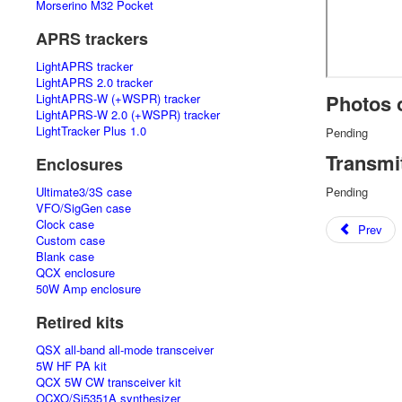
Morserino M32 Pocket
APRS trackers
LightAPRS tracker
LightAPRS 2.0 tracker
Photos o
LightAPRS-W (+WSPR) tracker
LightAPRS-W 2.0 (+WSPR) tracker
LightTracker Plus 1.0
Pending
Transmi
Enclosures
Ultimate3/3S case
Pending
VFO/SigGen case
Clock case
Prev
Custom case
Blank case
QCX enclosure
50W Amp enclosure
Retired kits
QSX all-band all-mode transceiver
5W HF PA kit
QCX 5W CW transceiver kit
OCXO/Si5351A synthesizer