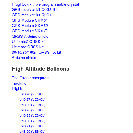
ProgRock - triple programmable crystal
GPS receiver kit QLG2-SE
GPS receiver kit QLG1
GPS Module SKM61
GPS Module SKM52
GPS Module VK16E
QRSS Arduino shield
Ultimate2 QRSS kit
Ultimate QRSS kit
30/40/80/160m QRSS TX kit
Arduino shield
High Altitude Balloons
The Circumnavigators
Tracking
Flights
U4B-28 (VE3KCL)
U4B-27 (VE3KCL)
U4B-26 (VE3KCL)
U4B-25 (VE3KCL)
U4B-23 (VE3KCL)
U4B-22 (VE3KCL)
U4B-21 (VE3KCL)
U4B-20 (VE3KCL)