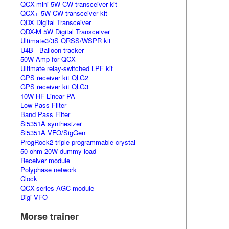
QCX-mini 5W CW transceiver kit
QCX+ 5W CW transceiver kit
QDX Digital Transceiver
QDX-M 5W Digital Transceiver
Ultimate3/3S QRSS/WSPR kit
U4B - Balloon tracker
50W Amp for QCX
Ultimate relay-switched LPF kit
GPS receiver kit QLG2
GPS receiver kit QLG3
10W HF Linear PA
Low Pass Filter
Band Pass Filter
Si5351A synthesizer
Si5351A VFO/SigGen
ProgRock2 triple programmable crystal
50-ohm 20W dummy load
Receiver module
Polyphase network
Clock
QCX-series AGC module
Digi VFO
Morse trainer