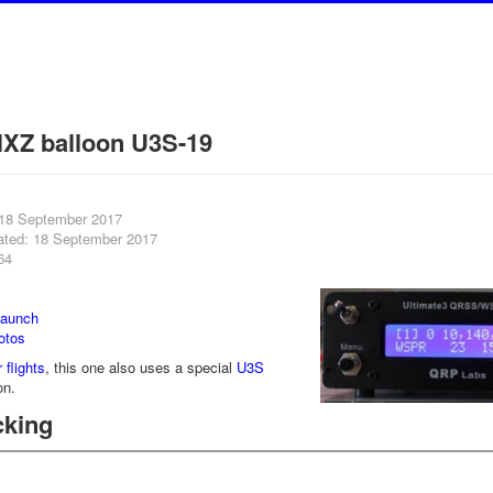
XZ balloon U3S-19
 18 September 2017
ated: 18 September 2017
64
launch
otos
 flights
, this one also uses a special
U3S
on.
cking