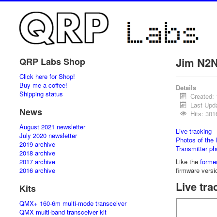
Jim N2N
QRP Labs Shop
Click here for Shop!
Buy me a coffee!
Details
Shipping status
Created:
Last Upd
News
Hits: 301
August 2021 newsletter
Live tracking
July 2020 newsletter
Photos of the 
2019 archive
Transmitter ph
2018 archive
2017 archive
Like the
former
2016 archive
firmware versi
Live tra
Kits
QMX+ 160-6m multi-mode transceiver
QMX multi-band transceiver kit