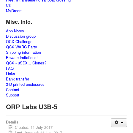
C3
MyDream
Misc. Info.
App Notes
Discussion group
QCX Challenge
QCX WARC Party
Shipping information
Beware imitations!
QCX - uSDX... Clones?
FAQ
Links
Bank transfer
3-D printed enclosures
Contact
Support
QRP Labs U3B-5
Details
Created: 11 July 2017
Last Updated: 11 July 2017