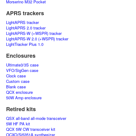
Morserino M32 Pocket
APRS trackers
LightAPRS tracker
LightAPRS 2.0 tracker
LightAPRS-W (+WSPR) tracker
LightAPRS-W 2.0 (+WSPR) tracker
LightTracker Plus 1.0
Enclosures
Ultimate3/3S case
VFO/SigGen case
Clock case
Custom case
Blank case
QCX enclosure
50W Amp enclosure
Retired kits
QSX all-band all-mode transceiver
5W HF PA kit
QCX 5W CW transceiver kit
OCXO/Si5351A synthesizer