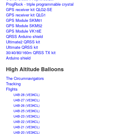
ProgRock - triple programmable crystal
GPS receiver kit QLG2-SE
GPS receiver kit QLG1
GPS Module SKM61
GPS Module SKM52
GPS Module VK16E
QRSS Arduino shield
Ultimate2 QRSS kit
Ultimate QRSS kit
30/40/80/160m QRSS TX kit
Arduino shield
High Altitude Balloons
The Circumnavigators
Tracking
Flights
U4B-28 (VE3KCL)
U4B-27 (VE3KCL)
U4B-26 (VE3KCL)
U4B-25 (VE3KCL)
U4B-23 (VE3KCL)
U4B-22 (VE3KCL)
U4B-21 (VE3KCL)
U4B-20 (VE3KCL)