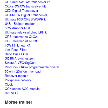
QCX-mini 5W CW transceiver kit
QCX+ 5W CW transceiver kit
QDX Digital Transceiver
QDX-M 5W Digital Transceiver
Ultimate3/3S QRSS/WSPR kit
U4B - Balloon tracker
50W Amp for QCX
Ultimate relay-switched LPF kit
GPS receiver kit QLG2
GPS receiver kit QLG3
10W HF Linear PA
Low Pass Filter
Band Pass Filter
Si5351A synthesizer
Si5351A VFO/SigGen
ProgRock2 triple programmable crystal
50-ohm 20W dummy load
Receiver module
Polyphase network
Clock
QCX-series AGC module
Digi VFO
Morse trainer