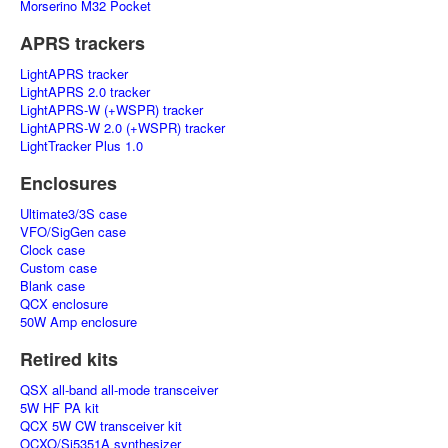
Morserino M32 Pocket
APRS trackers
LightAPRS tracker
LightAPRS 2.0 tracker
LightAPRS-W (+WSPR) tracker
LightAPRS-W 2.0 (+WSPR) tracker
LightTracker Plus 1.0
Enclosures
Ultimate3/3S case
VFO/SigGen case
Clock case
Custom case
Blank case
QCX enclosure
50W Amp enclosure
Retired kits
QSX all-band all-mode transceiver
5W HF PA kit
QCX 5W CW transceiver kit
OCXO/Si5351A synthesizer