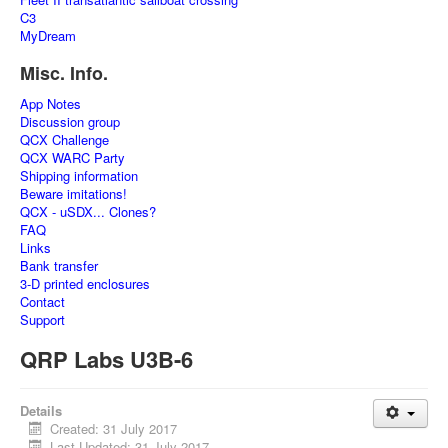
C3
MyDream
Misc. Info.
App Notes
Discussion group
QCX Challenge
QCX WARC Party
Shipping information
Beware imitations!
QCX - uSDX... Clones?
FAQ
Links
Bank transfer
3-D printed enclosures
Contact
Support
QRP Labs U3B-6
Details
Created: 31 July 2017
Last Updated: 31 July 2017