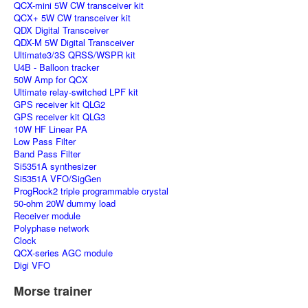
QCX-mini 5W CW transceiver kit
QCX+ 5W CW transceiver kit
QDX Digital Transceiver
QDX-M 5W Digital Transceiver
Ultimate3/3S QRSS/WSPR kit
U4B - Balloon tracker
50W Amp for QCX
Ultimate relay-switched LPF kit
GPS receiver kit QLG2
GPS receiver kit QLG3
10W HF Linear PA
Low Pass Filter
Band Pass Filter
Si5351A synthesizer
Si5351A VFO/SigGen
ProgRock2 triple programmable crystal
50-ohm 20W dummy load
Receiver module
Polyphase network
Clock
QCX-series AGC module
Digi VFO
Morse trainer