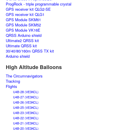
ProgRock - triple programmable crystal
GPS receiver kit QLG2-SE
GPS receiver kit QLG1
GPS Module SKM61
GPS Module SKM52
GPS Module VK16E
QRSS Arduino shield
Ultimate2 QRSS kit
Ultimate QRSS kit
30/40/80/160m QRSS TX kit
Arduino shield
High Altitude Balloons
The Circumnavigators
Tracking
Flights
U4B-28 (VE3KCL)
U4B-27 (VE3KCL)
U4B-26 (VE3KCL)
U4B-25 (VE3KCL)
U4B-23 (VE3KCL)
U4B-22 (VE3KCL)
U4B-21 (VE3KCL)
U4B-20 (VE3KCL)