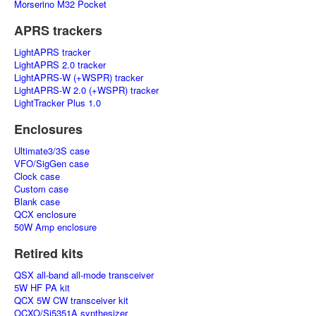
Morserino M32 Pocket
APRS trackers
LightAPRS tracker
LightAPRS 2.0 tracker
LightAPRS-W (+WSPR) tracker
LightAPRS-W 2.0 (+WSPR) tracker
LightTracker Plus 1.0
Enclosures
Ultimate3/3S case
VFO/SigGen case
Clock case
Custom case
Blank case
QCX enclosure
50W Amp enclosure
Retired kits
QSX all-band all-mode transceiver
5W HF PA kit
QCX 5W CW transceiver kit
OCXO/Si5351A synthesizer