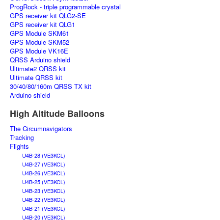
ProgRock - triple programmable crystal
GPS receiver kit QLG2-SE
GPS receiver kit QLG1
GPS Module SKM61
GPS Module SKM52
GPS Module VK16E
QRSS Arduino shield
Ultimate2 QRSS kit
Ultimate QRSS kit
30/40/80/160m QRSS TX kit
Arduino shield
High Altitude Balloons
The Circumnavigators
Tracking
Flights
U4B-28 (VE3KCL)
U4B-27 (VE3KCL)
U4B-26 (VE3KCL)
U4B-25 (VE3KCL)
U4B-23 (VE3KCL)
U4B-22 (VE3KCL)
U4B-21 (VE3KCL)
U4B-20 (VE3KCL)