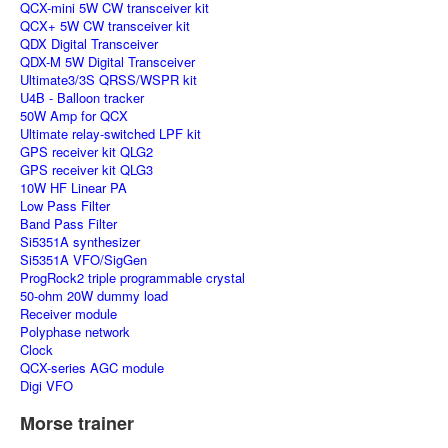
QCX-mini 5W CW transceiver kit
QCX+ 5W CW transceiver kit
QDX Digital Transceiver
QDX-M 5W Digital Transceiver
Ultimate3/3S QRSS/WSPR kit
U4B - Balloon tracker
50W Amp for QCX
Ultimate relay-switched LPF kit
GPS receiver kit QLG2
GPS receiver kit QLG3
10W HF Linear PA
Low Pass Filter
Band Pass Filter
Si5351A synthesizer
Si5351A VFO/SigGen
ProgRock2 triple programmable crystal
50-ohm 20W dummy load
Receiver module
Polyphase network
Clock
QCX-series AGC module
Digi VFO
Morse trainer