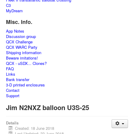
C3
MyDream
Misc. Info.
App Notes
Discussion group
QCX Challenge
QCX WARC Party
Shipping information
Beware imitations!
QCX - uSDX... Clones?
FAQ
Links
Bank transfer
3-D printed enclosures
Contact
Support
Jim N2NXZ balloon U3S-25
Details
Created: 18 June 2018
Last Updated: 22 June 2018