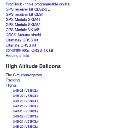
ProgRock - triple programmable crystal
GPS receiver kit QLG2-SE
GPS receiver kit QLG1
GPS Module SKM61
GPS Module SKM52
GPS Module VK16E
QRSS Arduino shield
Ultimate2 QRSS kit
Ultimate QRSS kit
30/40/80/160m QRSS TX kit
Arduino shield
High Altitude Balloons
The Circumnavigators
Tracking
Flights
U4B-28 (VE3KCL)
U4B-27 (VE3KCL)
U4B-26 (VE3KCL)
U4B-25 (VE3KCL)
U4B-23 (VE3KCL)
U4B-22 (VE3KCL)
U4B-21 (VE3KCL)
U4B-20 (VE3KCL)