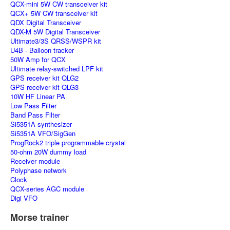
QCX-mini 5W CW transceiver kit
QCX+ 5W CW transceiver kit
QDX Digital Transceiver
QDX-M 5W Digital Transceiver
Ultimate3/3S QRSS/WSPR kit
U4B - Balloon tracker
50W Amp for QCX
Ultimate relay-switched LPF kit
GPS receiver kit QLG2
GPS receiver kit QLG3
10W HF Linear PA
Low Pass Filter
Band Pass Filter
Si5351A synthesizer
Si5351A VFO/SigGen
ProgRock2 triple programmable crystal
50-ohm 20W dummy load
Receiver module
Polyphase network
Clock
QCX-series AGC module
Digi VFO
Morse trainer