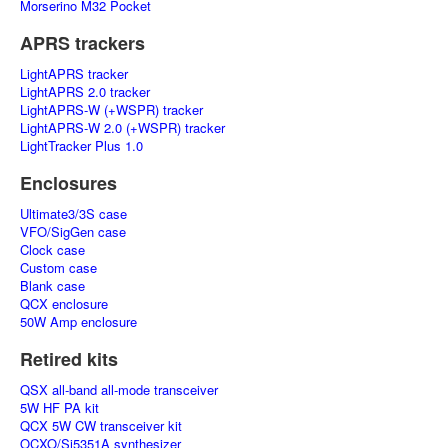
Morserino M32 Pocket
APRS trackers
LightAPRS tracker
LightAPRS 2.0 tracker
LightAPRS-W (+WSPR) tracker
LightAPRS-W 2.0 (+WSPR) tracker
LightTracker Plus 1.0
Enclosures
Ultimate3/3S case
VFO/SigGen case
Clock case
Custom case
Blank case
QCX enclosure
50W Amp enclosure
Retired kits
QSX all-band all-mode transceiver
5W HF PA kit
QCX 5W CW transceiver kit
OCXO/Si5351A synthesizer