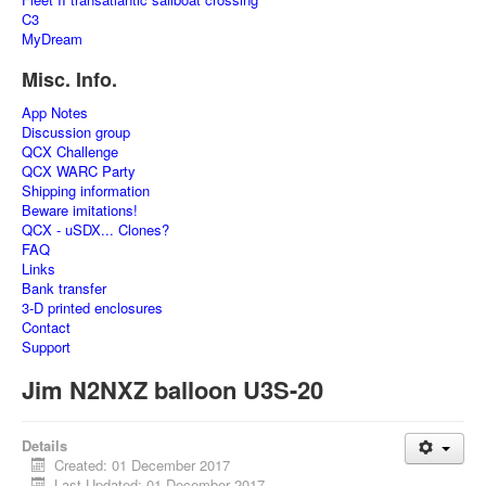
C3
MyDream
Misc. Info.
App Notes
Discussion group
QCX Challenge
QCX WARC Party
Shipping information
Beware imitations!
QCX - uSDX... Clones?
FAQ
Links
Bank transfer
3-D printed enclosures
Contact
Support
Jim N2NXZ balloon U3S-20
Details
Created: 01 December 2017
Last Updated: 01 December 2017