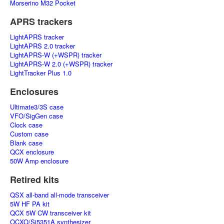
Morserino M32 Pocket
APRS trackers
LightAPRS tracker
LightAPRS 2.0 tracker
LightAPRS-W (+WSPR) tracker
LightAPRS-W 2.0 (+WSPR) tracker
LightTracker Plus 1.0
Enclosures
Ultimate3/3S case
VFO/SigGen case
Clock case
Custom case
Blank case
QCX enclosure
50W Amp enclosure
Retired kits
QSX all-band all-mode transceiver
5W HF PA kit
QCX 5W CW transceiver kit
OCXO/Si5351A synthesizer