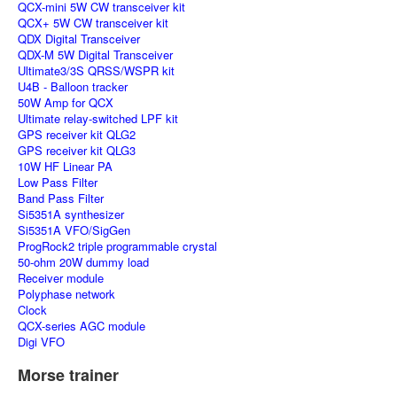
QCX-mini 5W CW transceiver kit
QCX+ 5W CW transceiver kit
QDX Digital Transceiver
QDX-M 5W Digital Transceiver
Ultimate3/3S QRSS/WSPR kit
U4B - Balloon tracker
50W Amp for QCX
Ultimate relay-switched LPF kit
GPS receiver kit QLG2
GPS receiver kit QLG3
10W HF Linear PA
Low Pass Filter
Band Pass Filter
Si5351A synthesizer
Si5351A VFO/SigGen
ProgRock2 triple programmable crystal
50-ohm 20W dummy load
Receiver module
Polyphase network
Clock
QCX-series AGC module
Digi VFO
Morse trainer