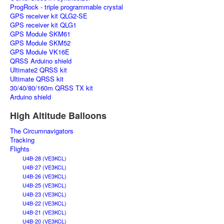
ProgRock - triple programmable crystal
GPS receiver kit QLG2-SE
GPS receiver kit QLG1
GPS Module SKM61
GPS Module SKM52
GPS Module VK16E
QRSS Arduino shield
Ultimate2 QRSS kit
Ultimate QRSS kit
30/40/80/160m QRSS TX kit
Arduino shield
High Altitude Balloons
The Circumnavigators
Tracking
Flights
U4B-28 (VE3KCL)
U4B-27 (VE3KCL)
U4B-26 (VE3KCL)
U4B-25 (VE3KCL)
U4B-23 (VE3KCL)
U4B-22 (VE3KCL)
U4B-21 (VE3KCL)
U4B-20 (VE3KCL)