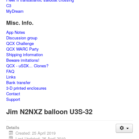
C3
MyDream
Misc. Info.
App Notes
Discussion group
QCX Challenge
QCX WARC Party
Shipping information
Beware imitations!
QCX - uSDX... Clones?
FAQ
Links
Bank transfer
3-D printed enclosures
Contact
Support
Jim N2NXZ balloon U3S-32
Details
Created: 25 April 2019
Last Updated: 25 April 2019