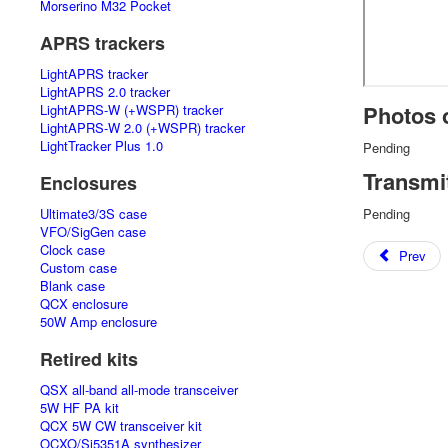
Morserino M32 Pocket
APRS trackers
LightAPRS tracker
LightAPRS 2.0 tracker
Photos o
LightAPRS-W (+WSPR) tracker
LightAPRS-W 2.0 (+WSPR) tracker
LightTracker Plus 1.0
Pending
Transmi
Enclosures
Ultimate3/3S case
Pending
VFO/SigGen case
Clock case
Prev
Custom case
Blank case
QCX enclosure
50W Amp enclosure
Retired kits
QSX all-band all-mode transceiver
5W HF PA kit
QCX 5W CW transceiver kit
OCXO/Si5351A synthesizer