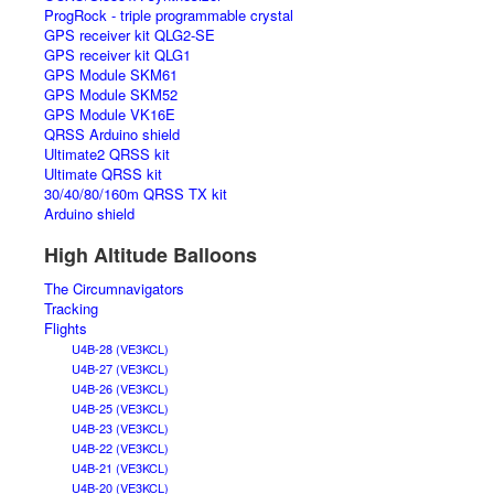
ProgRock - triple programmable crystal
GPS receiver kit QLG2-SE
GPS receiver kit QLG1
GPS Module SKM61
GPS Module SKM52
GPS Module VK16E
QRSS Arduino shield
Ultimate2 QRSS kit
Ultimate QRSS kit
30/40/80/160m QRSS TX kit
Arduino shield
High Altitude Balloons
The Circumnavigators
Tracking
Flights
U4B-28 (VE3KCL)
U4B-27 (VE3KCL)
U4B-26 (VE3KCL)
U4B-25 (VE3KCL)
U4B-23 (VE3KCL)
U4B-22 (VE3KCL)
U4B-21 (VE3KCL)
U4B-20 (VE3KCL)