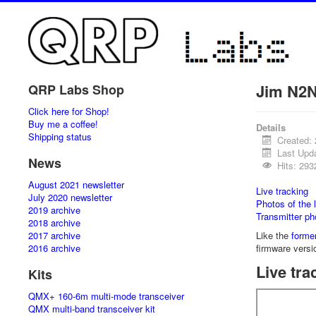
Jim N2N
QRP Labs Shop
Click here for Shop!
Buy me a coffee!
Details
Shipping status
Created:
Last Upd
News
Hits: 293
August 2021 newsletter
Live tracking
July 2020 newsletter
Photos of the 
2019 archive
Transmitter ph
2018 archive
2017 archive
Like the
former
2016 archive
firmware versi
Live tra
Kits
QMX+ 160-6m multi-mode transceiver
QMX multi-band transceiver kit