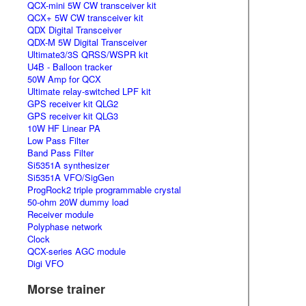
QCX-mini 5W CW transceiver kit
QCX+ 5W CW transceiver kit
QDX Digital Transceiver
QDX-M 5W Digital Transceiver
Ultimate3/3S QRSS/WSPR kit
U4B - Balloon tracker
50W Amp for QCX
Ultimate relay-switched LPF kit
GPS receiver kit QLG2
GPS receiver kit QLG3
10W HF Linear PA
Low Pass Filter
Band Pass Filter
Si5351A synthesizer
Si5351A VFO/SigGen
ProgRock2 triple programmable crystal
50-ohm 20W dummy load
Receiver module
Polyphase network
Clock
QCX-series AGC module
Digi VFO
Morse trainer