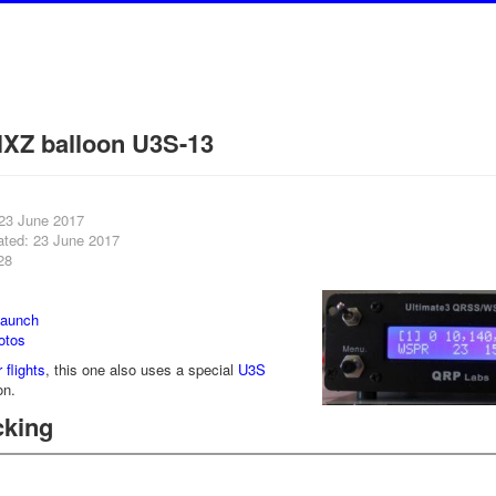
XZ balloon U3S-13
 23 June 2017
ated: 23 June 2017
28
launch
otos
 flights
, this one also uses a special
U3S
on.
cking