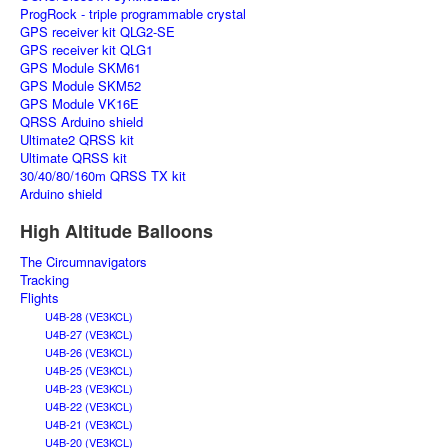
ProgRock - triple programmable crystal
GPS receiver kit QLG2-SE
GPS receiver kit QLG1
GPS Module SKM61
GPS Module SKM52
GPS Module VK16E
QRSS Arduino shield
Ultimate2 QRSS kit
Ultimate QRSS kit
30/40/80/160m QRSS TX kit
Arduino shield
High Altitude Balloons
The Circumnavigators
Tracking
Flights
U4B-28 (VE3KCL)
U4B-27 (VE3KCL)
U4B-26 (VE3KCL)
U4B-25 (VE3KCL)
U4B-23 (VE3KCL)
U4B-22 (VE3KCL)
U4B-21 (VE3KCL)
U4B-20 (VE3KCL)