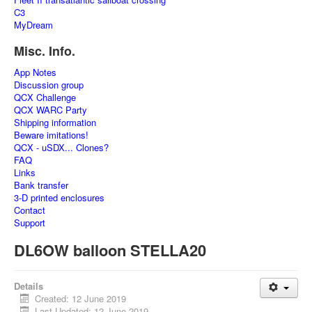
C3
MyDream
Misc. Info.
App Notes
Discussion group
QCX Challenge
QCX WARC Party
Shipping information
Beware imitations!
QCX - uSDX... Clones?
FAQ
Links
Bank transfer
3-D printed enclosures
Contact
Support
DL6OW balloon STELLA20
Details
Created: 12 June 2019
Last Updated: 12 June 2019