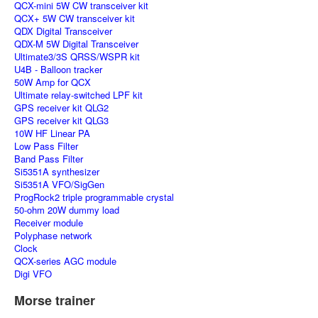
QCX-mini 5W CW transceiver kit
QCX+ 5W CW transceiver kit
QDX Digital Transceiver
QDX-M 5W Digital Transceiver
Ultimate3/3S QRSS/WSPR kit
U4B - Balloon tracker
50W Amp for QCX
Ultimate relay-switched LPF kit
GPS receiver kit QLG2
GPS receiver kit QLG3
10W HF Linear PA
Low Pass Filter
Band Pass Filter
Si5351A synthesizer
Si5351A VFO/SigGen
ProgRock2 triple programmable crystal
50-ohm 20W dummy load
Receiver module
Polyphase network
Clock
QCX-series AGC module
Digi VFO
Morse trainer