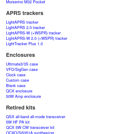
Morserino M32 Pocket
APRS trackers
LightAPRS tracker
LightAPRS 2.0 tracker
LightAPRS-W (+WSPR) tracker
LightAPRS-W 2.0 (+WSPR) tracker
LightTracker Plus 1.0
Enclosures
Ultimate3/3S case
VFO/SigGen case
Clock case
Custom case
Blank case
QCX enclosure
50W Amp enclosure
Retired kits
QSX all-band all-mode transceiver
5W HF PA kit
QCX 5W CW transceiver kit
OCXO/Si5351A synthesizer