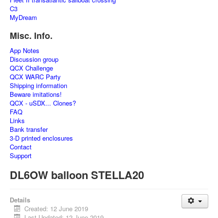
C3
MyDream
Misc. Info.
App Notes
Discussion group
QCX Challenge
QCX WARC Party
Shipping information
Beware imitations!
QCX - uSDX... Clones?
FAQ
Links
Bank transfer
3-D printed enclosures
Contact
Support
DL6OW balloon STELLA20
Details
Created: 12 June 2019
Last Updated: 12 June 2019