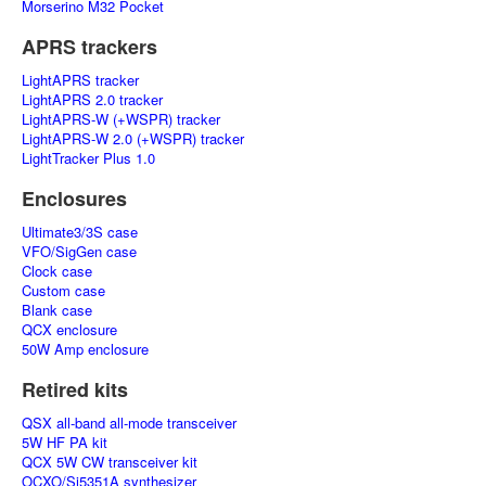
Morserino M32 Pocket
APRS trackers
LightAPRS tracker
LightAPRS 2.0 tracker
LightAPRS-W (+WSPR) tracker
LightAPRS-W 2.0 (+WSPR) tracker
LightTracker Plus 1.0
Enclosures
Ultimate3/3S case
VFO/SigGen case
Clock case
Custom case
Blank case
QCX enclosure
50W Amp enclosure
Retired kits
QSX all-band all-mode transceiver
5W HF PA kit
QCX 5W CW transceiver kit
OCXO/Si5351A synthesizer