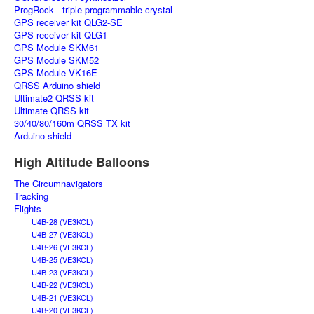
ProgRock - triple programmable crystal
GPS receiver kit QLG2-SE
GPS receiver kit QLG1
GPS Module SKM61
GPS Module SKM52
GPS Module VK16E
QRSS Arduino shield
Ultimate2 QRSS kit
Ultimate QRSS kit
30/40/80/160m QRSS TX kit
Arduino shield
High Altitude Balloons
The Circumnavigators
Tracking
Flights
U4B-28 (VE3KCL)
U4B-27 (VE3KCL)
U4B-26 (VE3KCL)
U4B-25 (VE3KCL)
U4B-23 (VE3KCL)
U4B-22 (VE3KCL)
U4B-21 (VE3KCL)
U4B-20 (VE3KCL)