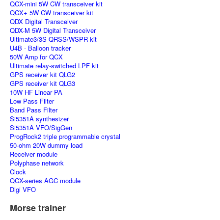
QCX-mini 5W CW transceiver kit
QCX+ 5W CW transceiver kit
QDX Digital Transceiver
QDX-M 5W Digital Transceiver
Ultimate3/3S QRSS/WSPR kit
U4B - Balloon tracker
50W Amp for QCX
Ultimate relay-switched LPF kit
GPS receiver kit QLG2
GPS receiver kit QLG3
10W HF Linear PA
Low Pass Filter
Band Pass Filter
Si5351A synthesizer
Si5351A VFO/SigGen
ProgRock2 triple programmable crystal
50-ohm 20W dummy load
Receiver module
Polyphase network
Clock
QCX-series AGC module
Digi VFO
Morse trainer