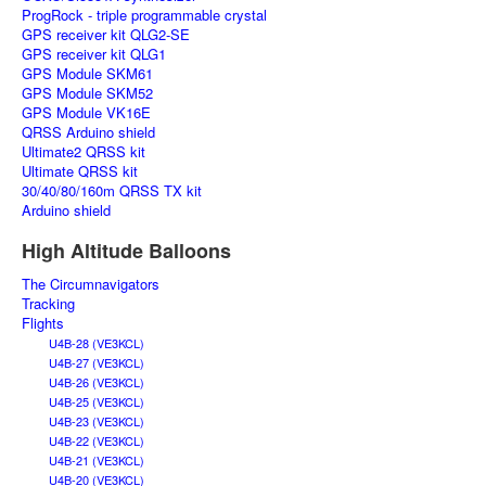
ProgRock - triple programmable crystal
GPS receiver kit QLG2-SE
GPS receiver kit QLG1
GPS Module SKM61
GPS Module SKM52
GPS Module VK16E
QRSS Arduino shield
Ultimate2 QRSS kit
Ultimate QRSS kit
30/40/80/160m QRSS TX kit
Arduino shield
High Altitude Balloons
The Circumnavigators
Tracking
Flights
U4B-28 (VE3KCL)
U4B-27 (VE3KCL)
U4B-26 (VE3KCL)
U4B-25 (VE3KCL)
U4B-23 (VE3KCL)
U4B-22 (VE3KCL)
U4B-21 (VE3KCL)
U4B-20 (VE3KCL)