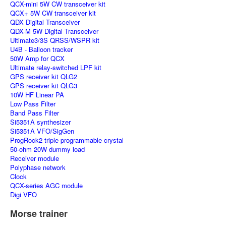
QCX-mini 5W CW transceiver kit
QCX+ 5W CW transceiver kit
QDX Digital Transceiver
QDX-M 5W Digital Transceiver
Ultimate3/3S QRSS/WSPR kit
U4B - Balloon tracker
50W Amp for QCX
Ultimate relay-switched LPF kit
GPS receiver kit QLG2
GPS receiver kit QLG3
10W HF Linear PA
Low Pass Filter
Band Pass Filter
Si5351A synthesizer
Si5351A VFO/SigGen
ProgRock2 triple programmable crystal
50-ohm 20W dummy load
Receiver module
Polyphase network
Clock
QCX-series AGC module
Digi VFO
Morse trainer