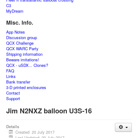
C3
MyDream
Misc. Info.
App Notes
Discussion group
QCX Challenge
QCX WARC Party
Shipping information
Beware imitations!
QCX - uSDX... Clones?
FAQ
Links
Bank transfer
3-D printed enclosures
Contact
Support
Jim N2NXZ balloon U3S-16
Details
Created: 20 July 2017
Last Updated: 20 July 2017