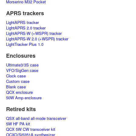
Morserino M32 Pocket
APRS trackers
LightAPRS tracker
LightAPRS 2.0 tracker
LightAPRS-W (+WSPR) tracker
LightAPRS-W 2.0 (+WSPR) tracker
LightTracker Plus 1.0
Enclosures
Ultimate3/3S case
VFO/SigGen case
Clock case
Custom case
Blank case
QCX enclosure
50W Amp enclosure
Retired kits
QSX all-band all-mode transceiver
5W HF PA kit
QCX 5W CW transceiver kit
OCXO/Si5351A synthesizer