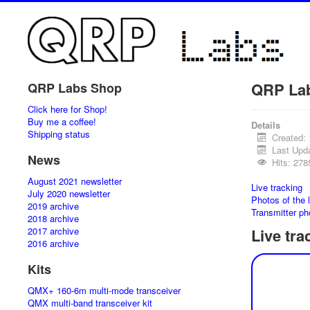
QRP La
QRP Labs Shop
Click here for Shop!
Buy me a coffee!
Details
Shipping status
Created: 
Last Upd
News
Hits: 278
August 2021 newsletter
Live tracking
July 2020 newsletter
Photos of the 
2019 archive
Transmitter ph
2018 archive
2017 archive
Live tra
2016 archive
Kits
QMX+ 160-6m multi-mode transceiver
QMX multi-band transceiver kit