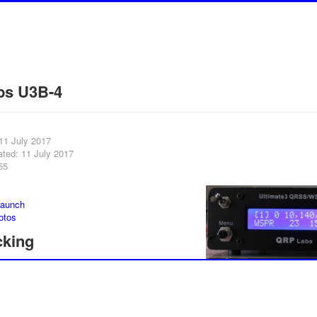
bs U3B-4
11 July 2017
ated: 11 July 2017
55
launch
otos
cking