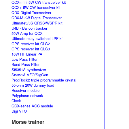
QCX-mini 5W CW transceiver kit
QCX+ 5W CW transceiver kit
QDX Digital Transceiver
QDX-M 5W Digital Transceiver
Ultimate3/3S QRSS/WSPR kit
U4B - Balloon tracker
50W Amp for QCX
Ultimate relay-switched LPF kit
GPS receiver kit QLG2
GPS receiver kit QLG3
10W HF Linear PA
Low Pass Filter
Band Pass Filter
Si5351A synthesizer
Si5351A VFO/SigGen
ProgRock2 triple programmable crystal
50-ohm 20W dummy load
Receiver module
Polyphase network
Clock
QCX-series AGC module
Digi VFO
Morse trainer