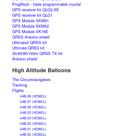
ProgRock - triple programmable crystal
GPS receiver kit QLG2-SE
GPS receiver kit QLG1
GPS Module SKM61
GPS Module SKM52
GPS Module VK16E
QRSS Arduino shield
Ultimate2 QRSS kit
Ultimate QRSS kit
30/40/80/160m QRSS TX kit
Arduino shield
High Altitude Balloons
The Circumnavigators
Tracking
Flights
U4B-28 (VE3KCL)
U4B-27 (VE3KCL)
U4B-26 (VE3KCL)
U4B-25 (VE3KCL)
U4B-23 (VE3KCL)
U4B-22 (VE3KCL)
U4B-21 (VE3KCL)
U4B-20 (VE3KCL)