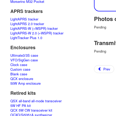
Morserino M32 Pocket
APRS trackers
Photos o
LightAPRS tracker
LightAPRS 2.0 tracker
Pending
LightAPRS-W (+WSPR) tracker
LightAPRS-W 2.0 (+WSPR) tracker
LightTracker Plus 1.0
Transmi
Enclosures
Pending
Ultimate3/3S case
VFO/SigGen case
Clock case
Prev
Custom case
Blank case
QCX enclosure
50W Amp enclosure
Retired kits
QSX all-band all-mode transceiver
5W HF PA kit
QCX 5W CW transceiver kit
OCXO/Si5351A synthesizer