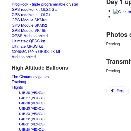
Day 1 u
ProgRock - triple programmable crystal
GPS receiver kit QLG2-SE
GPS receiver kit QLG1
GPS Module SKM61
GPS Module SKM52
GPS Module VK16E
Photos o
QRSS Arduino shield
Ultimate2 QRSS kit
Pending
Ultimate QRSS kit
30/40/80/160m QRSS TX kit
Arduino shield
Transmi
High Altitude Balloons
Pending
The Circumnavigators
Tracking
Flights
Prev
U4B-28 (VE3KCL)
U4B-27 (VE3KCL)
U4B-26 (VE3KCL)
U4B-25 (VE3KCL)
U4B-23 (VE3KCL)
U4B-22 (VE3KCL)
U4B-21 (VE3KCL)
U4B-20 (VE3KCL)