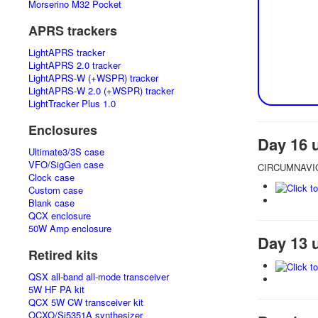
Morserino M32 Pocket
APRS trackers
LightAPRS tracker
LightAPRS 2.0 tracker
LightAPRS-W (+WSPR) tracker
LightAPRS-W 2.0 (+WSPR) tracker
LightTracker Plus 1.0
Enclosures
Day 16 
Ultimate3/3S case
VFO/SigGen case
CIRCUMNAVIGA
Clock case
Custom case
Blank case
QCX enclosure
50W Amp enclosure
Day 13 
Retired kits
QSX all-band all-mode transceiver
5W HF PA kit
QCX 5W CW transceiver kit
OCXO/Si5351A synthesizer