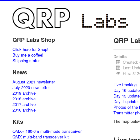
QRP La
QRP Labs Shop
Click here for Shop!
Buy me a coffee!
Details
Shipping status
Created:
Last Upd
News
Hits: 312
August 2021 newsletter
Live tracking
July 2020 newsletter
Day 16 update
2019 archive
Day 13 update
2018 archive
Day 1 update:
2017 archive
Photos of the 
2016 archive
Transmitter ph
Kits
The map below 
QMX+ 160-6m multi-mode transceiver
QMX multi-band transceiver kit
Live tra