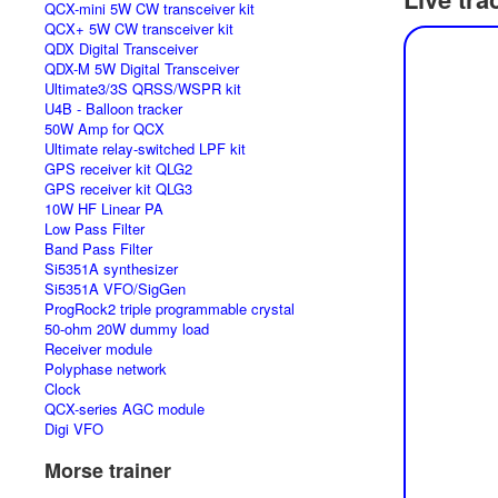
QCX-mini 5W CW transceiver kit
QCX+ 5W CW transceiver kit
QDX Digital Transceiver
QDX-M 5W Digital Transceiver
Ultimate3/3S QRSS/WSPR kit
U4B - Balloon tracker
50W Amp for QCX
Ultimate relay-switched LPF kit
GPS receiver kit QLG2
GPS receiver kit QLG3
10W HF Linear PA
Low Pass Filter
Band Pass Filter
Si5351A synthesizer
Si5351A VFO/SigGen
ProgRock2 triple programmable crystal
50-ohm 20W dummy load
Receiver module
Polyphase network
Clock
QCX-series AGC module
Digi VFO
Morse trainer