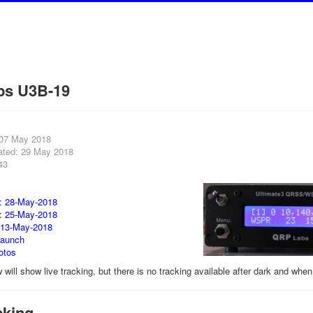
bs U3B-19
 07 May 2018
ated: 29 May 2018
43
: 28-May-2018
: 25-May-2018
 13-May-2018
launch
otos
will show live tracking, but there is no tracking available after dark and whe
cking