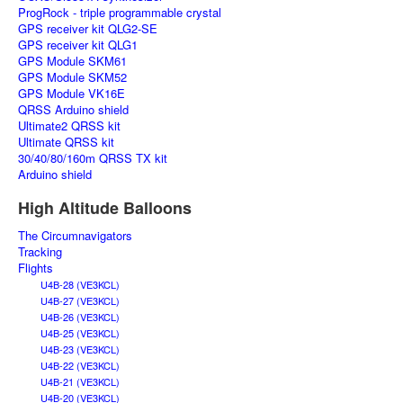
ProgRock - triple programmable crystal
GPS receiver kit QLG2-SE
GPS receiver kit QLG1
GPS Module SKM61
GPS Module SKM52
GPS Module VK16E
QRSS Arduino shield
Ultimate2 QRSS kit
Ultimate QRSS kit
30/40/80/160m QRSS TX kit
Arduino shield
High Altitude Balloons
The Circumnavigators
Tracking
Flights
U4B-28 (VE3KCL)
U4B-27 (VE3KCL)
U4B-26 (VE3KCL)
U4B-25 (VE3KCL)
U4B-23 (VE3KCL)
U4B-22 (VE3KCL)
U4B-21 (VE3KCL)
U4B-20 (VE3KCL)