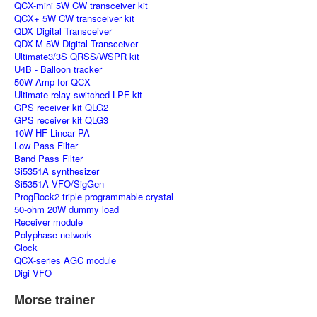
QCX-mini 5W CW transceiver kit
QCX+ 5W CW transceiver kit
QDX Digital Transceiver
QDX-M 5W Digital Transceiver
Ultimate3/3S QRSS/WSPR kit
U4B - Balloon tracker
50W Amp for QCX
Ultimate relay-switched LPF kit
GPS receiver kit QLG2
GPS receiver kit QLG3
10W HF Linear PA
Low Pass Filter
Band Pass Filter
Si5351A synthesizer
Si5351A VFO/SigGen
ProgRock2 triple programmable crystal
50-ohm 20W dummy load
Receiver module
Polyphase network
Clock
QCX-series AGC module
Digi VFO
Morse trainer