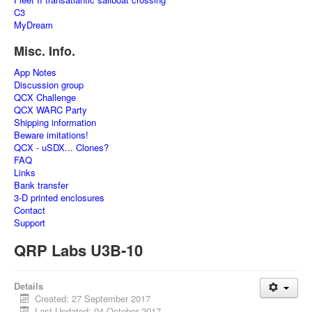
C3
MyDream
Misc. Info.
App Notes
Discussion group
QCX Challenge
QCX WARC Party
Shipping information
Beware imitations!
QCX - uSDX... Clones?
FAQ
Links
Bank transfer
3-D printed enclosures
Contact
Support
QRP Labs U3B-10
Details
Created: 27 September 2017
Last Updated: 04 October 2017