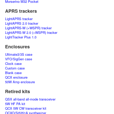
Morserino M32 Pocket
APRS trackers
LightAPRS tracker
LightAPRS 2.0 tracker
LightAPRS-W (+WSPR) tracker
LightAPRS-W 2.0 (+WSPR) tracker
LightTracker Plus 1.0
Enclosures
Ultimate3/3S case
VFO/SigGen case
Clock case
Custom case
Blank case
QCX enclosure
50W Amp enclosure
Retired kits
QSX all-band all-mode transceiver
5W HF PA kit
QCX 5W CW transceiver kit
OCXO/Si5351A synthesizer