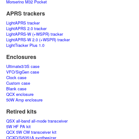
Morserino M32 Pocket
APRS trackers
LightAPRS tracker
LightAPRS 2.0 tracker
LightAPRS-W (+WSPR) tracker
LightAPRS-W 2.0 (+WSPR) tracker
LightTracker Plus 1.0
Enclosures
Ultimate3/3S case
VFO/SigGen case
Clock case
Custom case
Blank case
QCX enclosure
50W Amp enclosure
Retired kits
QSX all-band all-mode transceiver
5W HF PA kit
QCX 5W CW transceiver kit
OCXO/Si5351A synthesizer