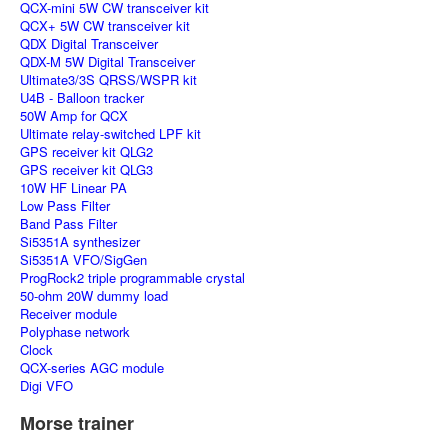
QCX-mini 5W CW transceiver kit
QCX+ 5W CW transceiver kit
QDX Digital Transceiver
QDX-M 5W Digital Transceiver
Ultimate3/3S QRSS/WSPR kit
U4B - Balloon tracker
50W Amp for QCX
Ultimate relay-switched LPF kit
GPS receiver kit QLG2
GPS receiver kit QLG3
10W HF Linear PA
Low Pass Filter
Band Pass Filter
Si5351A synthesizer
Si5351A VFO/SigGen
ProgRock2 triple programmable crystal
50-ohm 20W dummy load
Receiver module
Polyphase network
Clock
QCX-series AGC module
Digi VFO
Morse trainer