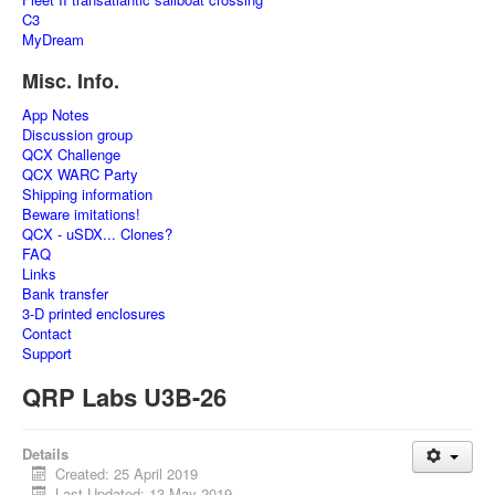
C3
MyDream
Misc. Info.
App Notes
Discussion group
QCX Challenge
QCX WARC Party
Shipping information
Beware imitations!
QCX - uSDX... Clones?
FAQ
Links
Bank transfer
3-D printed enclosures
Contact
Support
QRP Labs U3B-26
Details
Created: 25 April 2019
Last Updated: 13 May 2019