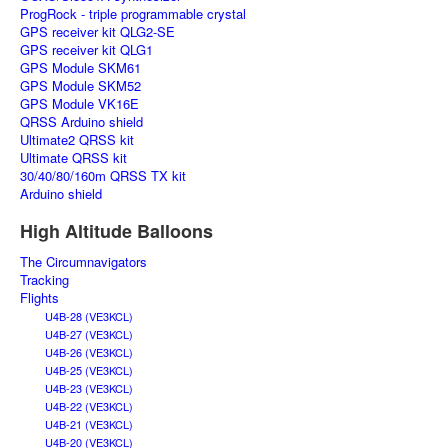
ProgRock - triple programmable crystal
GPS receiver kit QLG2-SE
GPS receiver kit QLG1
GPS Module SKM61
GPS Module SKM52
GPS Module VK16E
QRSS Arduino shield
Ultimate2 QRSS kit
Ultimate QRSS kit
30/40/80/160m QRSS TX kit
Arduino shield
High Altitude Balloons
The Circumnavigators
Tracking
Flights
U4B-28 (VE3KCL)
U4B-27 (VE3KCL)
U4B-26 (VE3KCL)
U4B-25 (VE3KCL)
U4B-23 (VE3KCL)
U4B-22 (VE3KCL)
U4B-21 (VE3KCL)
U4B-20 (VE3KCL)