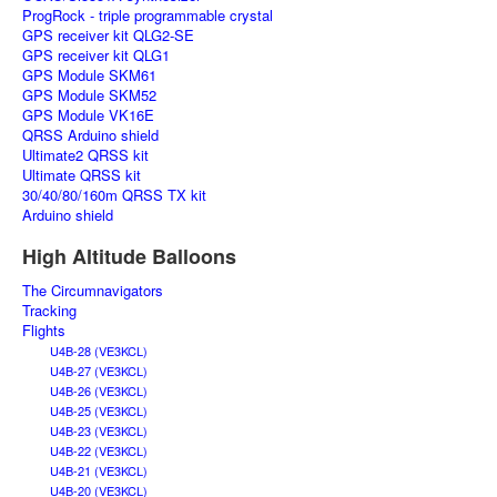
ProgRock - triple programmable crystal
GPS receiver kit QLG2-SE
GPS receiver kit QLG1
GPS Module SKM61
GPS Module SKM52
GPS Module VK16E
QRSS Arduino shield
Ultimate2 QRSS kit
Ultimate QRSS kit
30/40/80/160m QRSS TX kit
Arduino shield
High Altitude Balloons
The Circumnavigators
Tracking
Flights
U4B-28 (VE3KCL)
U4B-27 (VE3KCL)
U4B-26 (VE3KCL)
U4B-25 (VE3KCL)
U4B-23 (VE3KCL)
U4B-22 (VE3KCL)
U4B-21 (VE3KCL)
U4B-20 (VE3KCL)