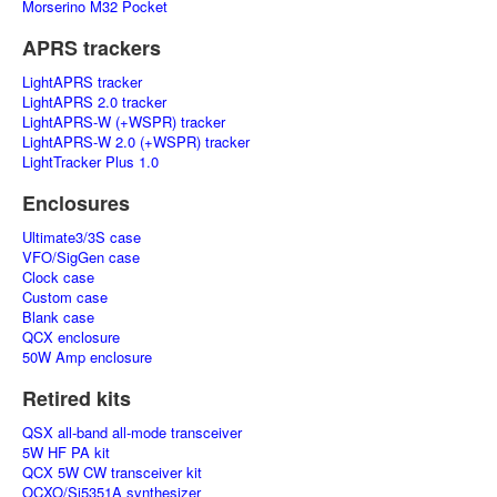
Morserino M32 Pocket
APRS trackers
LightAPRS tracker
LightAPRS 2.0 tracker
LightAPRS-W (+WSPR) tracker
LightAPRS-W 2.0 (+WSPR) tracker
LightTracker Plus 1.0
Enclosures
Ultimate3/3S case
VFO/SigGen case
Clock case
Custom case
Blank case
QCX enclosure
50W Amp enclosure
Retired kits
QSX all-band all-mode transceiver
5W HF PA kit
QCX 5W CW transceiver kit
OCXO/Si5351A synthesizer