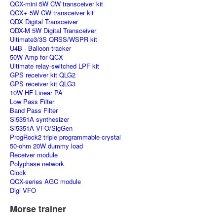
QCX-mini 5W CW transceiver kit
QCX+ 5W CW transceiver kit
QDX Digital Transceiver
QDX-M 5W Digital Transceiver
Ultimate3/3S QRSS/WSPR kit
U4B - Balloon tracker
50W Amp for QCX
Ultimate relay-switched LPF kit
GPS receiver kit QLG2
GPS receiver kit QLG3
10W HF Linear PA
Low Pass Filter
Band Pass Filter
Si5351A synthesizer
Si5351A VFO/SigGen
ProgRock2 triple programmable crystal
50-ohm 20W dummy load
Receiver module
Polyphase network
Clock
QCX-series AGC module
Digi VFO
Morse trainer