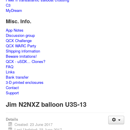
C3
MyDream
Misc. Info.
App Notes
Discussion group
QCX Challenge
QCX WARC Party
Shipping information
Beware imitations!
QCX - uSDX... Clones?
FAQ
Links
Bank transfer
3-D printed enclosures
Contact
Support
Jim N2NXZ balloon U3S-13
Details
Created: 23 June 2017
Last Updated: 23 June 2017